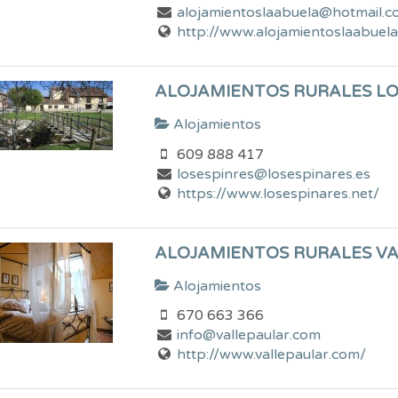
alojamientoslaabuela@hotmail.
http://www.alojamientoslaabuel
ALOJAMIENTOS RURALES LO
Alojamientos
609 888 417
losespinres@losespinares.es
https://www.losespinares.net/
ALOJAMIENTOS RURALES VA
Alojamientos
670 663 366
info@vallepaular.com
http://www.vallepaular.com/