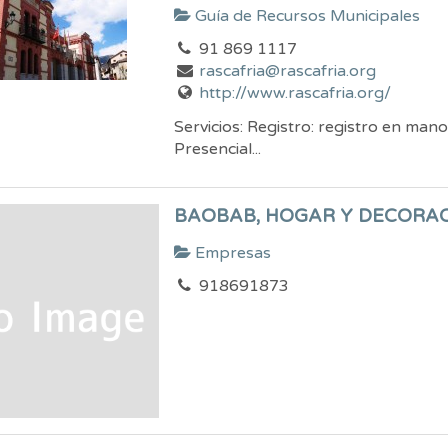
Guía de Recursos Municipales
91 869 1117
rascafria@rascafria.org
http://www.rascafria.org/
Servicios: Registro: registro en mano
Presencial...
BAOBAB, HOGAR Y DECORA
Empresas
918691873