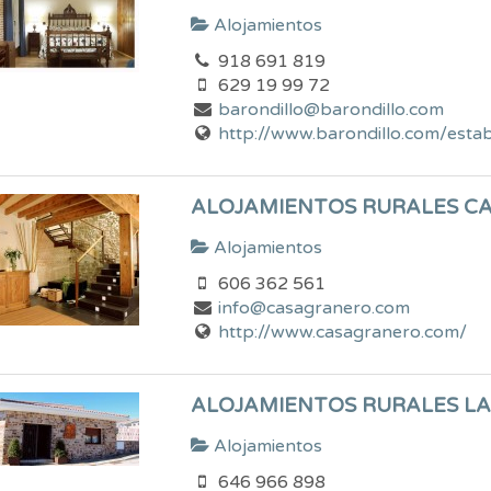
Alojamientos
918 691 819
629 19 99 72
barondillo@barondillo.com
http://www.barondillo.com/estab
ALOJAMIENTOS RURALES C
Alojamientos
606 362 561
info@casagranero.com
http://www.casagranero.com/
ALOJAMIENTOS RURALES L
Alojamientos
646 966 898