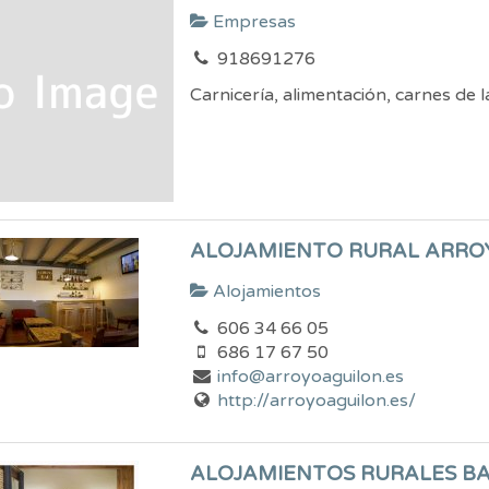
Empresas
918691276
Carnicería, alimentación, carnes de 
ALOJAMIENTO RURAL ARRO
Alojamientos
606 34 66 05
686 17 67 50
info@arroyoaguilon.es
http://arroyoaguilon.es/
ALOJAMIENTOS RURALES B