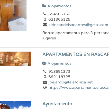
Alojamientos
654505162
621305125
elrincondelsanabres@gmail.com
Bonito apartamento para 3 personas 
lugares ...
APARTAMENTOS EN RASCAF
Alojamientos
918691373
682118325
jbejardp@telefonica.net
https://www.apartamentosrascaf
Ayuntamiento