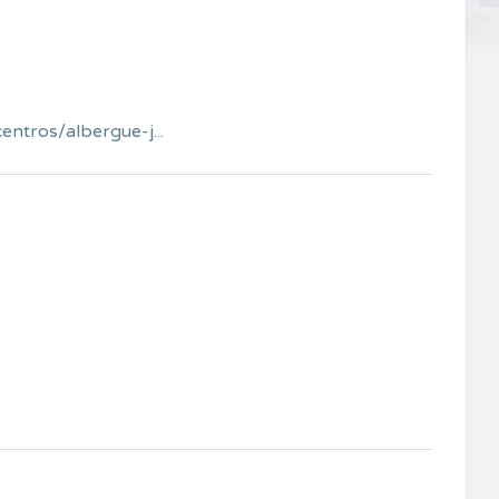
ntros/albergue-j...