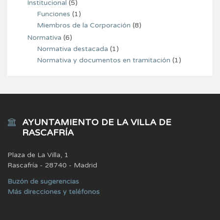
Institucional
(5)
Funciones
(1)
Miembros de la Corporación
(8)
Normativa
(6)
Normativa destacada
(1)
Normativa y documentos en tramitación
(1)
AYUNTAMIENTO DE LA VILLA DE
RASCAFRÍA
Plaza de La Villa, 1
Rascafría - 28740 - Madrid
Buzón de sugerencias
Más direcciones y teléfonos