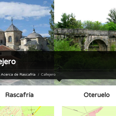
ejero
Acerca de Rascafría
Callejero
Rascafría
Oteruelo