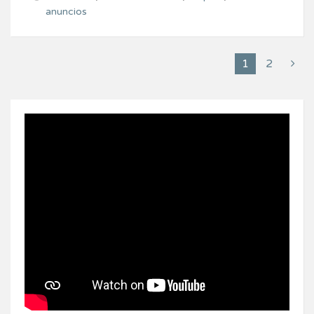
anuncios
1
2