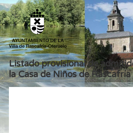
Listado provisional de admiti
la Casa de Niños de Rascafría