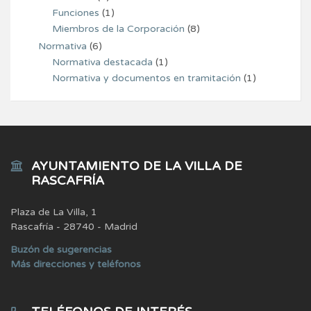
Funciones
(1)
Miembros de la Corporación
(8)
Normativa
(6)
Normativa destacada
(1)
Normativa y documentos en tramitación
(1)
AYUNTAMIENTO DE LA VILLA DE
RASCAFRÍA
Plaza de La Villa, 1
Rascafría - 28740 - Madrid
Buzón de sugerencias
Más direcciones y teléfonos