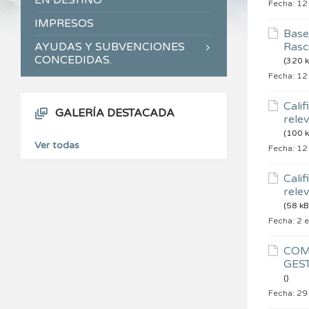
EN DESTINO
Fecha:
12
IMPRESOS
Base
AYUDAS Y SUBVENCIONES
Rasc
CONCEDIDAS.
(320 k
Fecha:
12
Calif
GALERÍA DESTACADA
relev
(100 k
Ver todas
Fecha:
12
Calif
relev
(58 kB
Fecha:
2 
COM
GES
()
Fecha:
29