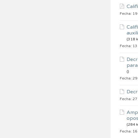
Calif
Fecha:
19
Calif
auxil
(318 k
Fecha:
13
Decr
para 
()
Fecha:
29
Decr
Fecha:
27
Ampl
oposi
(284 k
Fecha:
16