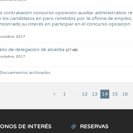
 contratación concurso oposición auxiliar administrativo rel
e los candidatos en paro remitidos por la oficina de empleo,
mostrado su interés en participar en el concurso oposición
 octubre, 2017
eto de delegación de alcaldía
(27 kB)
 octubre, 2017
 Docuementos archivados
1
…
12
13
14
15
16
ONOS DE INTERÉS
RESERVAS