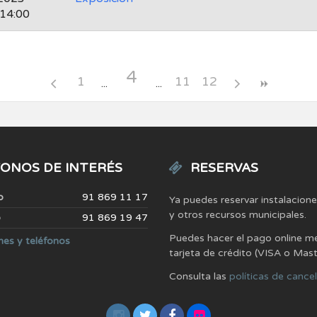
 14:00
4
1
11
12
ONOS DE INTERÉS
RESERVAS
o
91 869 11 17
Ya puedes reservar instalacion
y otros recursos municipales.
o
91 869 19 47
Puedes hacer el pago online m
nes y teléfonos
tarjeta de crédito (VISA o Mas
Consulta las
políticas de cance