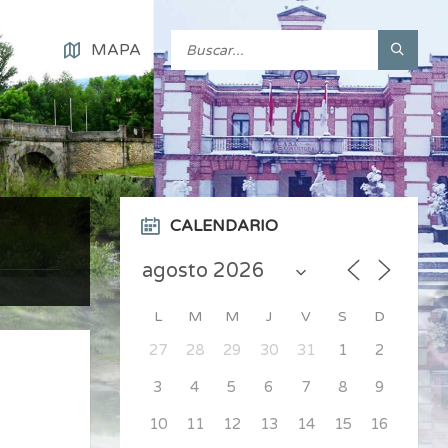
MAPA
CALENDARIO
L
M
M
J
V
S
D
27
28
29
30
31
1
2
3
4
5
6
7
8
9
10
11
12
13
14
15
16