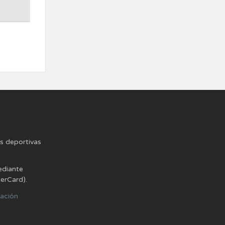
es deportivas
ediante
terCard).
lación