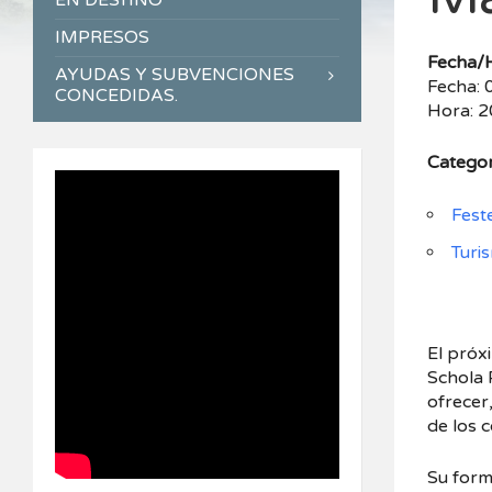
EN DESTINO
IMPRESOS
Fecha/
AYUDAS Y SUBVENCIONES
Fecha:
CONCEDIDAS.
Hora: 2
Categor
Fest
Turi
El próx
Schola 
ofrecer
de los 
Su form