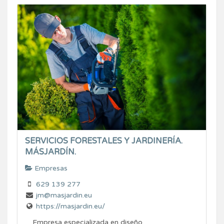
SERVICIOS FORESTALES Y JARDINERÍA.
MÁSJARDÍN.
Empresas
629 139 277
jm@masjardin.eu
https://masjardin.eu/
Empresa especializada en diseño,