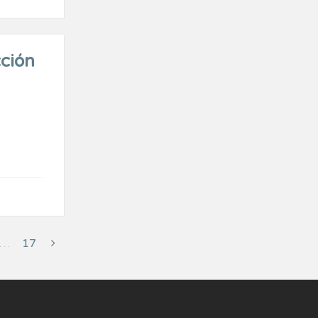
cción
…
17