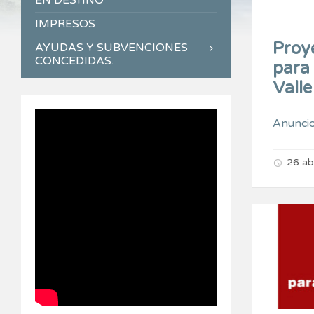
EN DESTINO
IMPRESOS
Proy
AYUDAS Y SUBVENCIONES
CONCEDIDAS.
para 
Valle
Anunci
26 ab