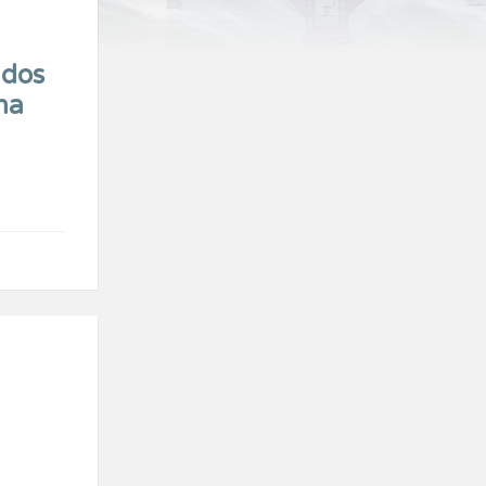
ados
na