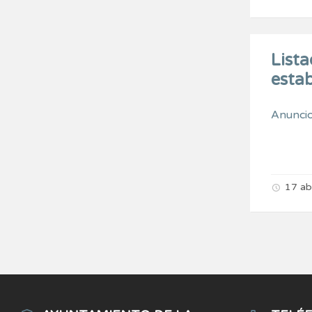
Lista
estab
Anunci
17 ab