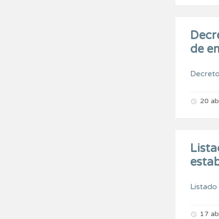
Decre
de e
Decret
20 ab
Lista
estab
Listado
17 ab