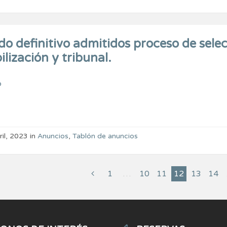
do definitivo admitidos proceso de sele
ilización y tribunal.
o
ril, 2023
in
Anuncios
,
Tablón de anuncios
1
…
10
11
12
13
14