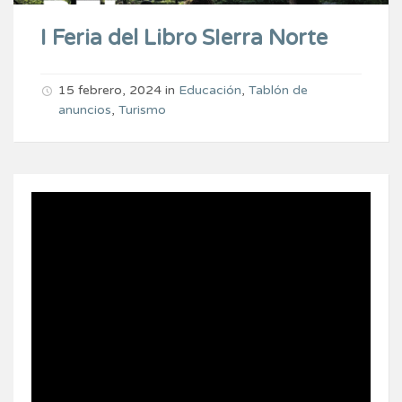
I Feria del Libro SIerra Norte
15 febrero, 2024
in
Educación
,
Tablón de
anuncios
,
Turismo