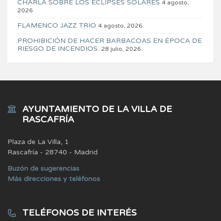
CHARLA SOBRE LOS ECLIPSES SOLARES
4 agosto,
2026
FLAMENCO JAZZ TRIO
4 agosto, 2026
PROHIBICIÓN DE HACER BARBACOAS EN ÉPOCA DE
RIESGO DE INCENDIOS.
28 julio, 2026
AYUNTAMIENTO DE LA VILLA DE
RASCAFRÍA
Plaza de La Villa, 1
Rascafría - 28740 - Madrid
Buzón de sugerencias
Más direcciones y teléfonos
TELÉFONOS DE INTERÉS