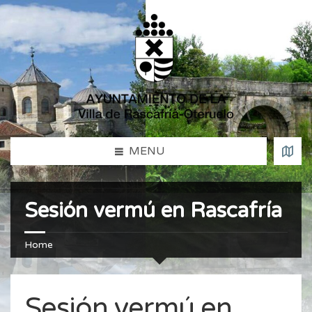
MENU
Sesión vermú en Rascafría
Home
Sesión vermú en