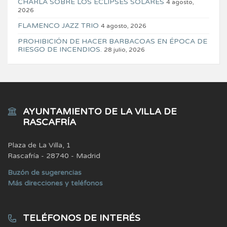
CHARLA SOBRE LOS ECLIPSES SOLARES
4 agosto,
2026
FLAMENCO JAZZ TRIO
4 agosto, 2026
PROHIBICIÓN DE HACER BARBACOAS EN ÉPOCA DE
RIESGO DE INCENDIOS.
28 julio, 2026
AYUNTAMIENTO DE LA VILLA DE
RASCAFRÍA
Plaza de La Villa, 1
Rascafría - 28740 - Madrid
Buzón de sugerencias
Más direcciones y teléfonos
TELÉFONOS DE INTERÉS