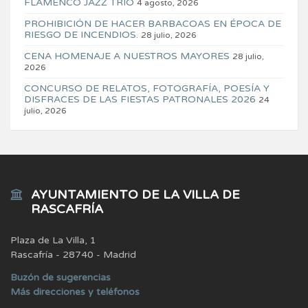
FLAMENCO JAZZ TRIO
4 agosto, 2026
PROHIBICIÓN DE HACER BARBACOAS EN ÉPOCA DE
RIESGO DE INCENDIOS.
28 julio, 2026
CENA HOMENAJE A NUESTROS MAYORES
28 julio,
2026
CONCURSO DE RELATOS, FOTOGRAFÍA, POESÍA Y
DISFRACES DE LAS FIESTAS PATRONALES 2026
24
julio, 2026
AYUNTAMIENTO DE LA VILLA DE
RASCAFRÍA
Plaza de La Villa, 1
Rascafría - 28740 - Madrid
Buzón de sugerencias
Más direcciones y teléfonos