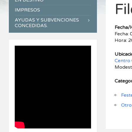
EN DESTINO
Fi
IMPRESOS
AYUDAS Y SUBVENCIONES
CONCEDIDAS.
Fecha/
Fecha: 
Hora: 2
Ubicaci
Centro 
Modesto
Categor
Fest
Otro