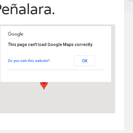
eñalara.
This page can't load Google Maps correctly.
Centro Civico Fernando Bendito Rascafria
OK
Do you own this website?
Modesto Ortega Lobón 14 - Rascafría
Eventos