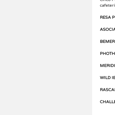
cafeter
RESA 
ASOCI
BEMER 
PHOTH
MERID
WILD 
RASCA
CHALL