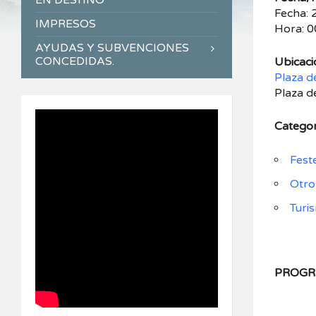
EN DESTINO
Fecha: 
IMPRESOS
Hora: 0
AYUDAS Y SUBVENCIONES
CONCEDIDAS.
Ubicaci
Plaza de
Plaza d
Categor
Fest
Otro
Turi
PROG