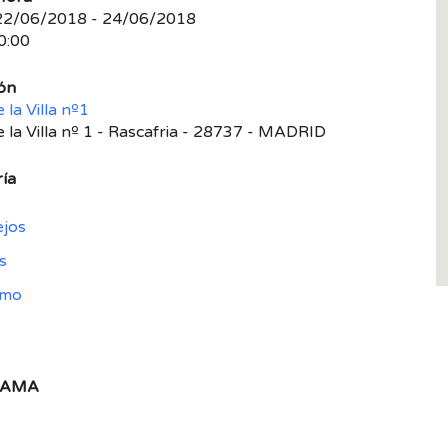
22/06/2018 - 24/06/2018
0:00
ón
 la Villa nº1
e la Villa nº 1 - Rascafria - 28737 - MADRID
ía
ejos
s
smo
RAMA