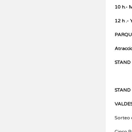
10 h.- 
12 h
.- 
PARQUE
Atracci
STAND 
STAND
VALDES
Sorteo 
Cinco P