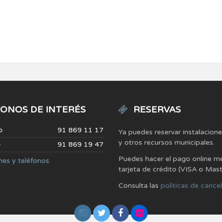
ONOS DE INTERÉS
RESERVAS
o
91 869 11 17
Ya puedes reservar instalacion
y otros recursos municipales.
o
91 869 19 47
Puedes hacer el pago online m
nes y teléfonos
tarjeta de crédito (VISA o Mas
Consulta las
políticas de cance