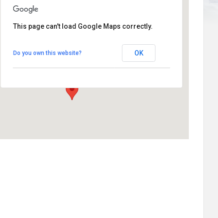
This page can't load Google Maps correctly.
Plaza de la Villa nº1
OK
Do you own this website?
Plaza de la Villa nº 1 - Rascafria
Eventos