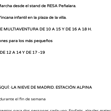
Marcha desde el stand de RESA Peñalara.
Yincana infantil en la plaza de la villa.
 MULTIAVENTURA DE 10 A 15 Y DE 16 A 18 H.
ones para los más pequeños
DE 12 A 14 Y DE 17 -19
QUÍ: ·LA NIEVE DE MADRID. ESTACIÓN ALPINA
durante el fin de semana
remios para dos personas cada uno: Forfaits alquiler materi