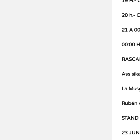
19 H.-
20 h.- C
21 A 00
00:00 
RASCAF
Ass sik
La Mus
Rubén 
STAND 
23 JUN