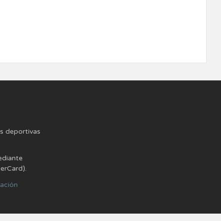
es deportivas
ediante
terCard).
lación