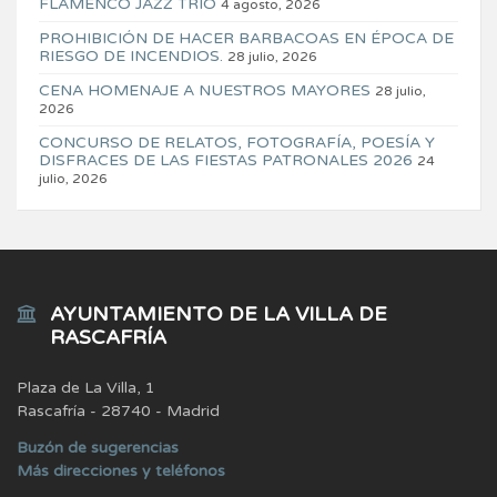
FLAMENCO JAZZ TRIO
4 agosto, 2026
PROHIBICIÓN DE HACER BARBACOAS EN ÉPOCA DE
RIESGO DE INCENDIOS.
28 julio, 2026
CENA HOMENAJE A NUESTROS MAYORES
28 julio,
2026
CONCURSO DE RELATOS, FOTOGRAFÍA, POESÍA Y
DISFRACES DE LAS FIESTAS PATRONALES 2026
24
julio, 2026
AYUNTAMIENTO DE LA VILLA DE
RASCAFRÍA
Plaza de La Villa, 1
Rascafría - 28740 - Madrid
Buzón de sugerencias
Más direcciones y teléfonos