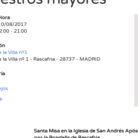
Hora
 10/08/2017
2:00 - 21:00
ón
 la Villa nº1
e la Villa nº 1 - Rascafria - 28737 - MADRID
ía
ejos
s
Santa Misa en la Iglesia de San Andrés Apó
por la Rondalla de Rascafría.