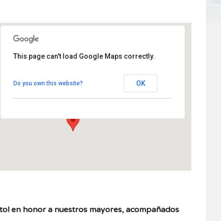
This page can't load Google Maps correctly.
Plaza de la Villa nº1
OK
Do you own this website?
Plaza de la Villa nº 1 - Rascafria
Eventos
stol en honor a nuestros mayores, acompañados