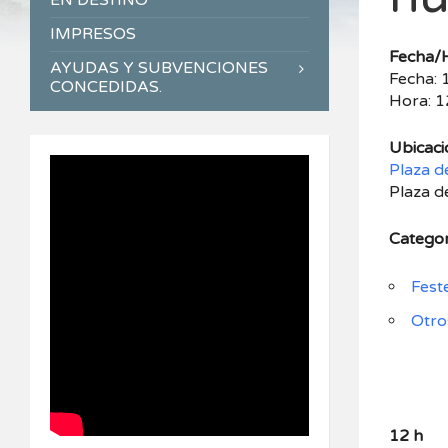
EN DESTINO
IMPRESOS
Fecha/
AYUDAS Y SUBVENCIONES
Fecha:
CONCEDIDAS.
Hora: 1
Ubicaci
Plaza de
Plaza d
Categor
Fest
Otro
12 h