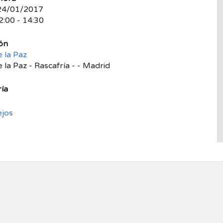
 24/01/2017
2:00 - 14:30
ón
e la Paz
 la Paz - Rascafría - - Madrid
ía
ejos