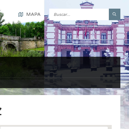
MAPA
z