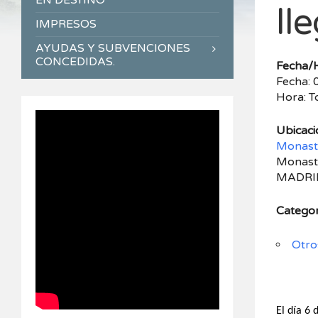
EN DESTINO
ll
IMPRESOS
AYUDAS Y SUBVENCIONES
CONCEDIDAS.
Fecha/
Fecha:
Hora: T
Ubicaci
Monaste
Monaste
MADRI
Categor
Otro
El día 6 