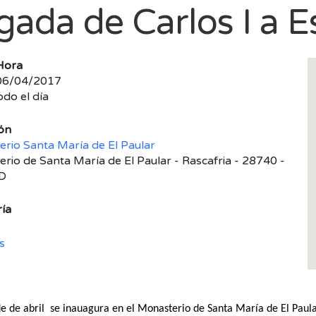
egada de Carlos I a 
Hora
 06/04/2017
odo el día
ón
rio Santa María de El Paular
rio de Santa María de El Paular - Rascafria - 28740 -
D
ía
s
de de abril se inauagura en el Monasterio de Santa María de El Paula