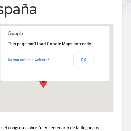
España
This page can't load Google Maps correctly.
Monasterio Santa María de El Paular
Monasterio de Santa María de El Paular -
OK
Do you own this website?
Rascafria
Eventos
r el congreso sobre “
el V centenario de la llegada de