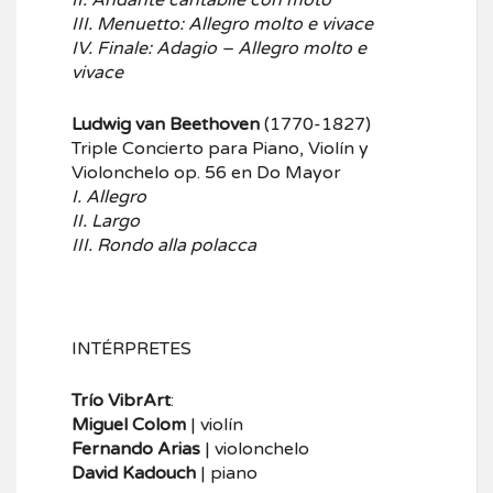
II. Andante cantabile con moto
III. Menuetto: Allegro molto e vivace
IV. Finale: Adagio – Allegro molto e
vivace
Ludwig van Beethoven
(1770-1827)
Triple Concierto para Piano, Violín y
Violonchelo op. 56 en Do Mayor
I. Allegro
II. Largo
III. Rondo alla polacca
INTÉRPRETES
Trío VibrArt
:
Miguel Colom
| violín
Fernando Arias
| violonchelo
David Kadouch
| piano