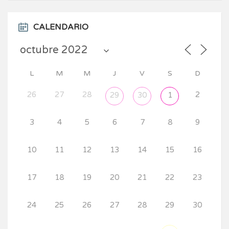
CALENDARIO
L
M
M
J
V
S
D
26
27
28
2
29
30
1
3
4
5
6
7
8
9
10
11
12
13
14
15
16
17
18
19
20
21
22
23
24
25
26
27
28
29
30