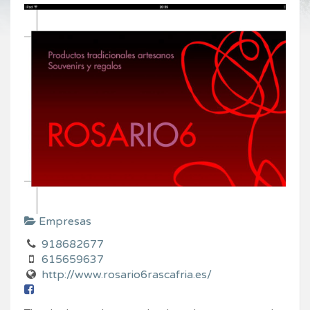
Empresas
918682677
615659637
http://www.rosario6rascafria.es/