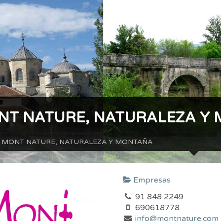
NT NATURE, NATURALEZA Y
MONT NATURE, NATURALEZA Y MONTAÑA
Empresas
91 848 2249
690618778
info@montnature.com