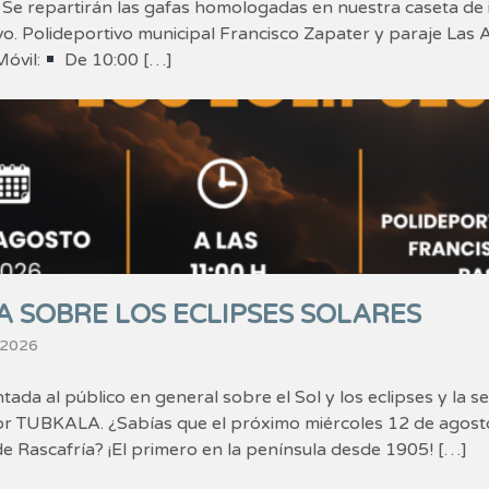
 Se repartirán las gafas homologadas en nuestra caseta de 
vo. Polideportivo municipal Francisco Zapater y paraje La
óvil:
︎ De 10:00 […]
 SOBRE LOS ECLIPSES SOLARES
 2026
tada al público en general sobre el Sol y los eclipses y la 
or TUBKALA. ¿Sabías que el próximo miércoles 12 de agosto 
de Rascafría? ¡El primero en la península desde 1905! […]