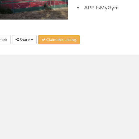
APP IsMyGym
ark
Share
Claim this Listing