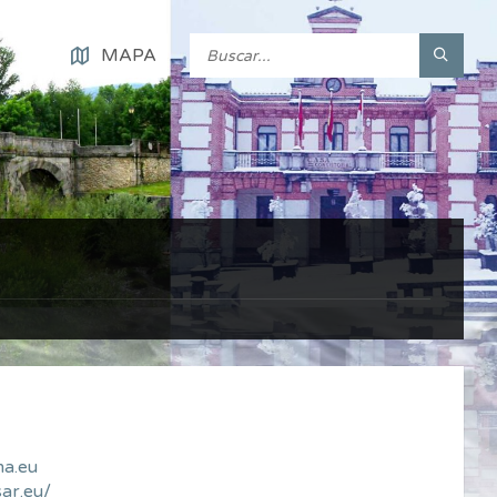
MAPA
a.eu
ar.eu/