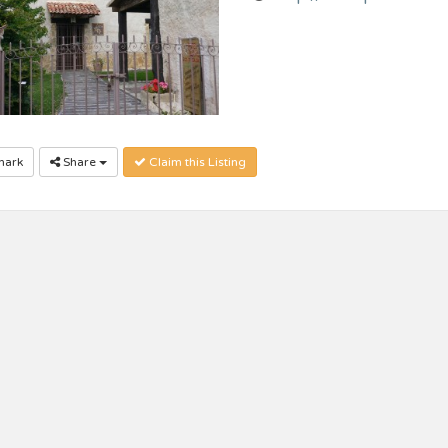
ark
Share
Claim this Listing