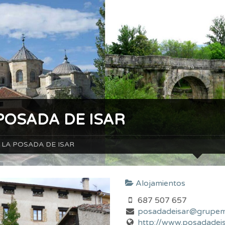
POSADA DE ISAR
LA POSADA DE ISAR
Alojamientos
687 507 657
posadadeisar@grupem
http://www.posadadeis