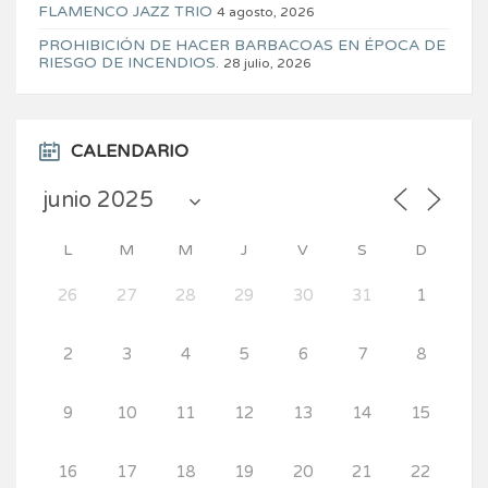
FLAMENCO JAZZ TRIO
4 agosto, 2026
PROHIBICIÓN DE HACER BARBACOAS EN ÉPOCA DE
RIESGO DE INCENDIOS.
28 julio, 2026
CALENDARIO
L
M
M
J
V
S
D
26
27
28
29
30
31
1
2
3
4
5
6
7
8
9
10
11
12
13
14
15
16
17
18
19
20
21
22