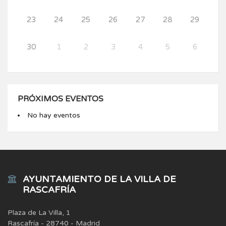
23
24
25
26
27
28
29
30
1
2
3
4
5
6
PRÓXIMOS EVENTOS
No hay eventos
AYUNTAMIENTO DE LA VILLA DE
RASCAFRÍA
Plaza de La Villa, 1
Rascafría - 28740 - Madrid