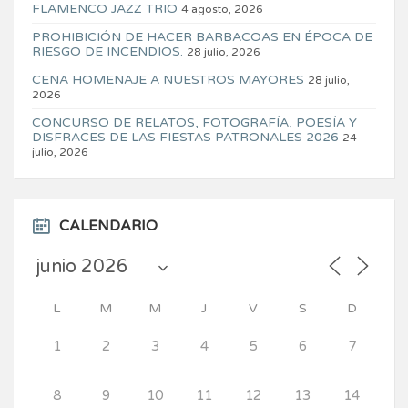
FLAMENCO JAZZ TRIO
4 agosto, 2026
PROHIBICIÓN DE HACER BARBACOAS EN ÉPOCA DE
RIESGO DE INCENDIOS.
28 julio, 2026
CENA HOMENAJE A NUESTROS MAYORES
28 julio,
2026
CONCURSO DE RELATOS, FOTOGRAFÍA, POESÍA Y
DISFRACES DE LAS FIESTAS PATRONALES 2026
24
julio, 2026
CALENDARIO
L
M
M
J
V
S
D
1
2
3
4
5
6
7
8
9
10
11
12
13
14