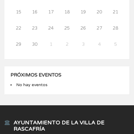
15
16
17
18
19
20
21
22
23
24
25
26
27
28
29
30
1
2
3
4
5
PRÓXIMOS EVENTOS
No hay eventos
AYUNTAMIENTO DE LA VILLA DE
RASCAFRÍA