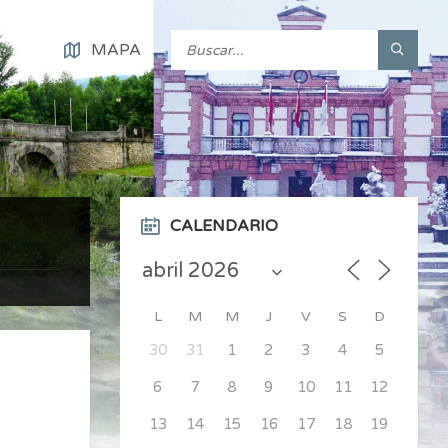
MAPA
CALENDARIO
L
M
M
J
V
S
D
30
31
1
2
3
4
5
6
7
8
9
10
11
12
13
14
15
16
17
18
19