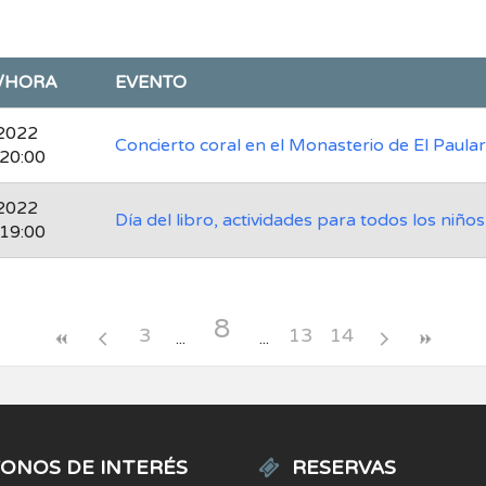
/HORA
EVENTO
2022
Concierto coral en el Monasterio de El Paular
 20:00
2022
Día del libro, actividades para todos los niños
 19:00
8
3
13
14
ONOS DE INTERÉS
RESERVAS