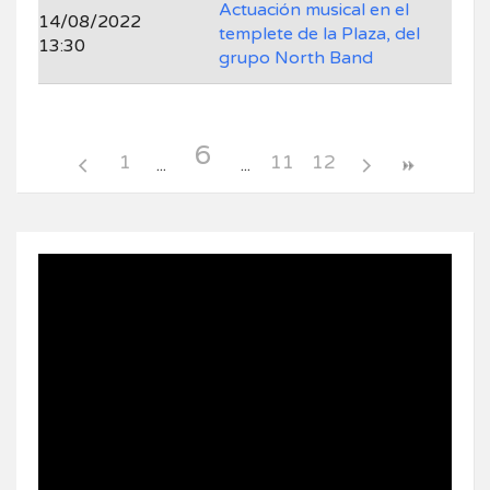
Actuación musical en el
14/08/2022
templete de la Plaza, del
13:30
grupo North Band
6
1
11
12