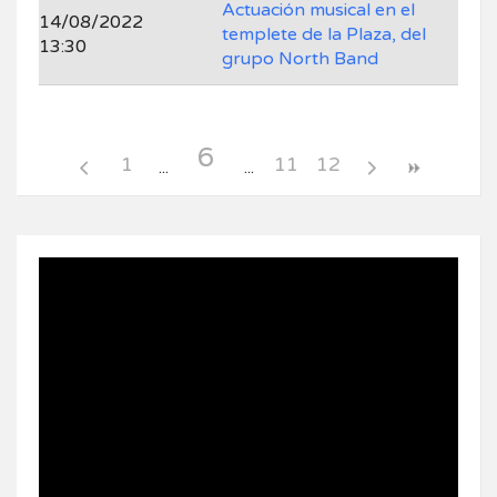
Actuación musical en el
14/08/2022
templete de la Plaza, del
13:30
grupo North Band
6
1
11
12