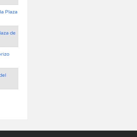
la Plaza
laza de
orizo
del