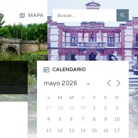
MAPA
CALENDARIO
L
M
M
J
V
S
D
27
28
29
30
1
2
3
4
5
6
7
8
9
10
11
12
13
14
15
16
17