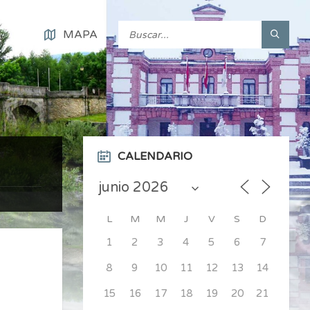
MAPA
CALENDARIO
L
M
M
J
V
S
D
1
2
3
4
5
6
7
8
9
10
11
12
13
14
15
16
17
18
19
20
21