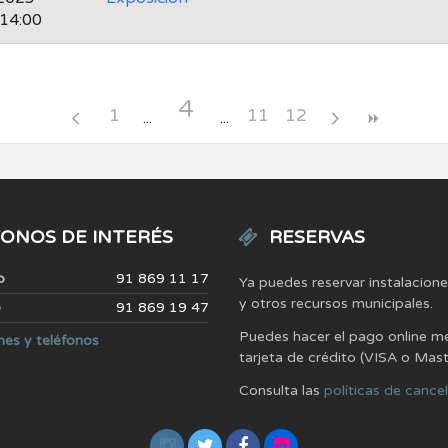
 14:00
4
1
11
12
ONOS DE INTERÉS
RESERVAS
o
91 869 11 17
Ya puedes reservar instalacion
y otros recursos municipales.
o
91 869 19 47
Puedes hacer el pago online m
nes y teléfonos
tarjeta de crédito (VISA o Mas
Consulta las
políticas de cance