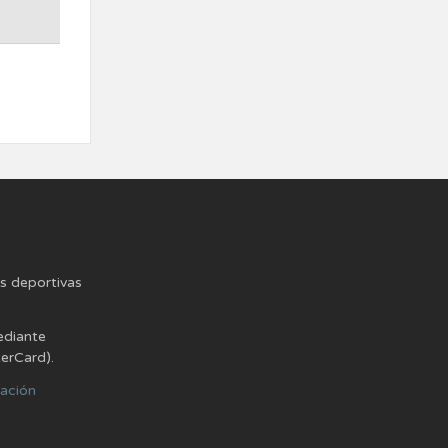
es deportivas
ediante
terCard).
lación