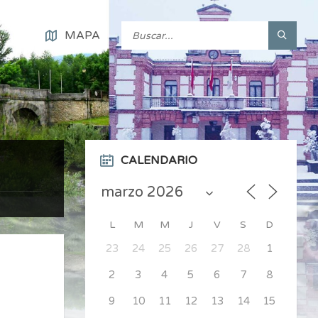
MAPA
CALENDARIO
L
M
M
J
V
S
D
23
24
25
26
27
28
1
2
3
4
5
6
7
8
9
10
11
12
13
14
15