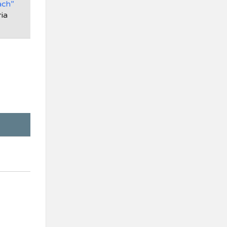
ach”
ia