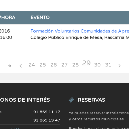
/HORA
EVENTO
2016
Formación Voluntarios Comunidades de Apre
 16:00
Colegio Público Enrique de Mesa, Rascafria
29
24
25
26
27
28
30
31
ONOS DE INTERÉS
RESERVAS
o
91 869 11 17
Ya puedes reservar instalacion
y otros recursos municipales.
o
91 869 19 47
Puedes hacer el pago online m