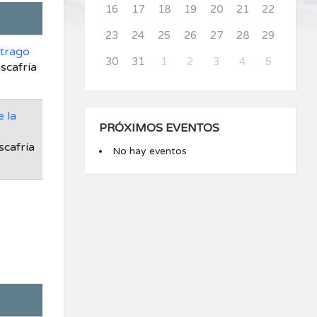
16
17
18
19
20
21
22
23
24
25
26
27
28
29
itrago
30
31
1
2
3
4
5
scafría
 la
PRÓXIMOS EVENTOS
scafría
No hay eventos