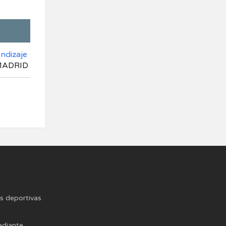
ndizaje
 MADRID
es deportivas
ediante