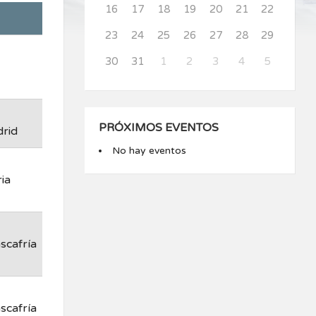
16
17
18
19
20
21
22
23
24
25
26
27
28
29
30
31
1
2
3
4
5
PRÓXIMOS EVENTOS
drid
No hay eventos
ia
scafría
scafría