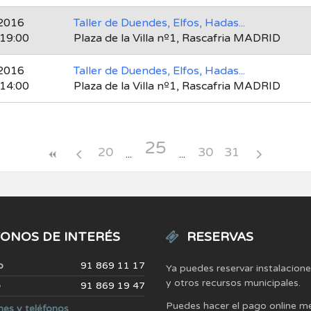
2016
Taller de Duendes, Elfos, Hadas...
 19:00
Plaza de la Villa nº1, Rascafria MADRID
2016
Taller de Duendes, Elfos, Hadas...
 14:00
Plaza de la Villa nº1, Rascafria MADRID
25
20
30
31
ONOS DE INTERÉS
RESERVAS
o
91 869 11 17
Ya puedes reservar instalacion
y otros recursos municipales.
o
91 869 19 47
Puedes hacer el pago online m
nes y teléfonos