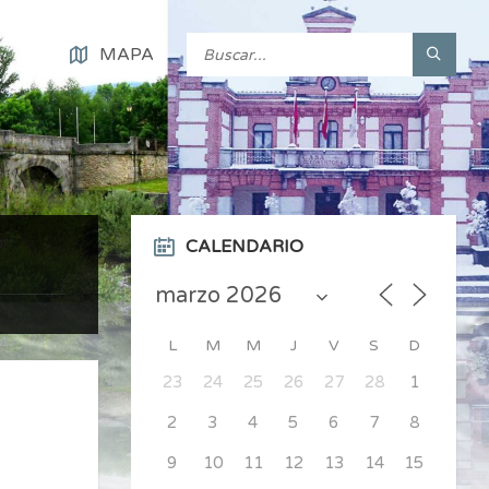
MAPA
CALENDARIO
L
M
M
J
V
S
D
23
24
25
26
27
28
1
2
3
4
5
6
7
8
9
10
11
12
13
14
15