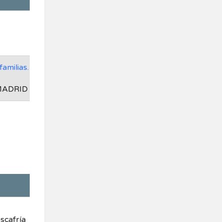
amilias.
 MADRID
scafría