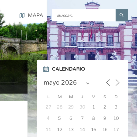
MAPA
CALENDARIO
L
M
M
J
V
S
D
27
28
29
30
1
2
3
4
5
6
7
8
9
10
11
12
13
14
15
16
17