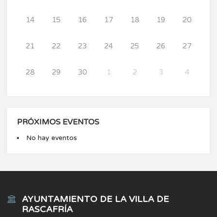
14
15
16
17
18
19
20
21
22
23
24
25
26
27
28
29
30
1
2
3
4
PRÓXIMOS EVENTOS
No hay eventos
AYUNTAMIENTO DE LA VILLA DE
RASCAFRÍA