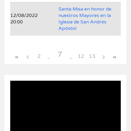
Santa Misa en honor de
12/08/2022
nuestros Mayores en la
20:00
Iglesia de San Andrés
Apóstol
7
2
12
13