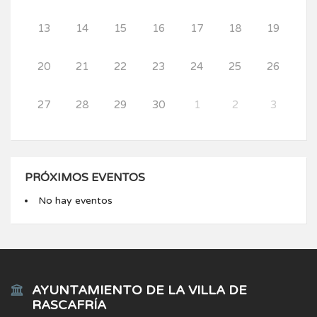
13
14
15
16
17
18
19
20
21
22
23
24
25
26
27
28
29
30
1
2
3
PRÓXIMOS EVENTOS
No hay eventos
AYUNTAMIENTO DE LA VILLA DE
RASCAFRÍA