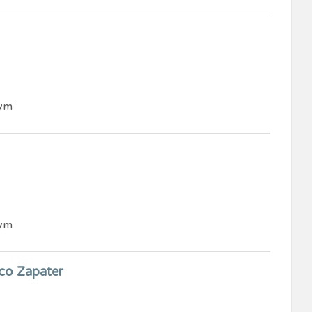
Gym
Gym
sco Zapater