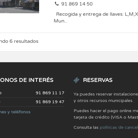
91 869 14 50
Recogida y entrega de llaves: L,M,X,
Mun...
do 6 resultados
ONOS DE INTERÉS
RESERVAS
o
91 869 11 17
Ya puedes reservar instalacion
y otros recursos municipales.
o
91 869 19 47
Puedes hacer el pago online m
nes y teléfonos
tarjeta de crédito (VISA o Mas
Consulta las
políticas de cance