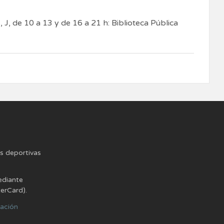
 J, de 10 a 13 y de 16 a 21 h: Biblioteca Pública
es deportivas
ediante
terCard).
lación