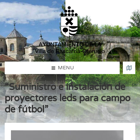
MENU
“Suministro e instalación de
proyectores leds para campo
de fútbol”