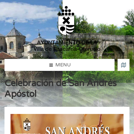
MENU
Celebración de San Andrés
Apóstol