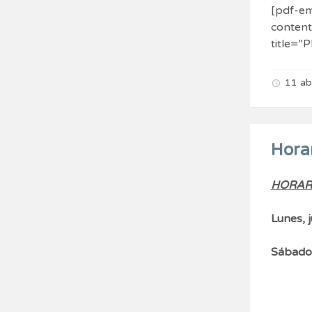
[pdf-em
conten
title=
11 ab
Horar
HORARI
Lunes, 
Sábado