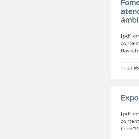
Fome
atenc
ámbit
[pdf-em
conten
Rascafr
13 ab
Expo
[pdf-em
conten
title=