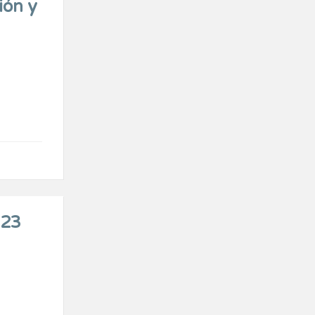
ión y
023