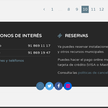
1
…
8
9
10
11
12
ONOS DE INTERÉS
RESERVAS
o
91 869 11 17
Ya puedes reservar instalacion
y otros recursos municipales.
o
91 869 19 47
Puedes hacer el pago online m
nes y teléfonos
tarjeta de crédito (VISA o Mas
Consulta las
políticas de cance